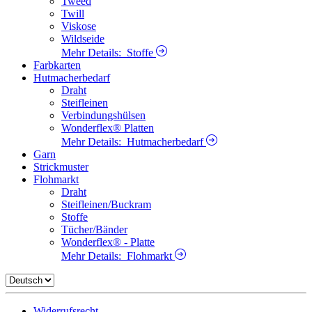
Tweed
Twill
Viskose
Wildseide
Mehr Details:
Stoffe
Farbkarten
Hutmacherbedarf
Draht
Steifleinen
Verbindungshülsen
Wonderflex® Platten
Mehr Details:
Hutmacherbedarf
Garn
Strickmuster
Flohmarkt
Draht
Steifleinen/Buckram
Stoffe
Tücher/Bänder
Wonderflex® - Platte
Mehr Details:
Flohmarkt
Widerrufsrecht