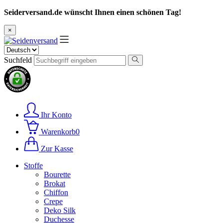
Seiderversand.de wünscht Ihnen einen schönen Tag!
×
Suchfeld
Ihr Konto
Warenkorb
0
Zur Kasse
Stoffe
Bourette
Brokat
Chiffon
Crepe
Deko Silk
Duchesse