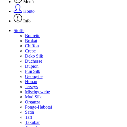
Menü
Konto
Info
Stoffe
Bourette
Brokat
Chiffon
Crepe
Deko Silk
Duchesse
Dupion
Fuji Silk
Georgette
Honan
Jerseys
Mischgewebe
Mud Silk
Organza
Ponge-Habotai
Satin
Taft
Takubar