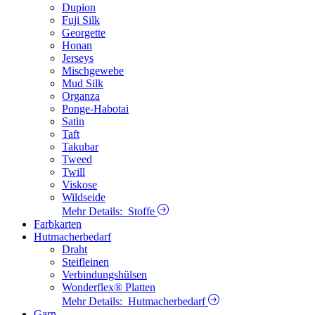
Dupion
Fuji Silk
Georgette
Honan
Jerseys
Mischgewebe
Mud Silk
Organza
Ponge-Habotai
Satin
Taft
Takubar
Tweed
Twill
Viskose
Wildseide
Mehr Details:
Stoffe
Farbkarten
Hutmacherbedarf
Draht
Steifleinen
Verbindungshülsen
Wonderflex® Platten
Mehr Details:
Hutmacherbedarf
Garn