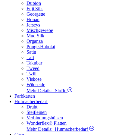
Dupion
Fuji Silk
Georgette
Honan
Jerseys
Mischgewebe
Mud Silk
Organza
Ponge-Habotai
Satin
Taft
Takubar
Tweed
Twill
Viskose
Wildseide
Mehr Details:
Stoffe
Farbkarten
Hutmacherbedarf
Draht
Steifleinen
Verbindungshülsen
Wonderflex® Platten
Mehr Details:
Hutmacherbedarf
Garn