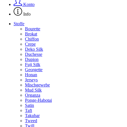
Konto
Info
Stoffe
Bourette
Brokat
Chiffon
Crepe
Deko Silk
Duchesse
Dupion
Fuji Silk
Georgette
Honan
Jerseys
Mischgewebe
Mud Silk
Organza
Ponge-Habotai
Satin
Taft
Takubar
Tweed
Twill