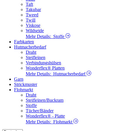
Taft
Takubar
Tweed
Twill
Viskose
Wildseide
Mehr Details:
Stoffe
Farbkarten
Hutmacherbedarf
Draht
Steifleinen
Verbindungshülsen
Wonderflex® Platten
Mehr Details:
Hutmacherbedarf
Garn
Strickmuster
Flohmarkt
Draht
Steifleinen/Buckram
Stoffe
Tücher/Bänder
Wonderflex® - Platte
Mehr Details:
Flohmarkt