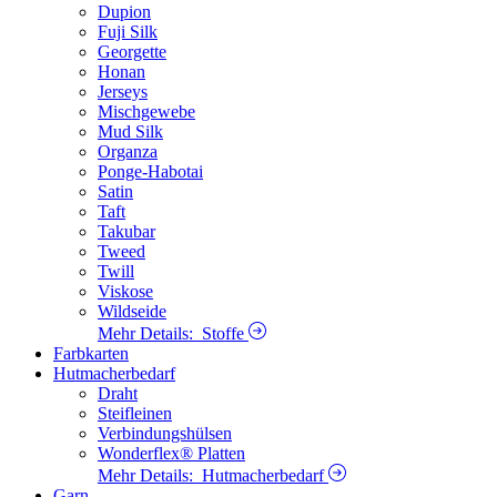
Dupion
Fuji Silk
Georgette
Honan
Jerseys
Mischgewebe
Mud Silk
Organza
Ponge-Habotai
Satin
Taft
Takubar
Tweed
Twill
Viskose
Wildseide
Mehr Details:
Stoffe
Farbkarten
Hutmacherbedarf
Draht
Steifleinen
Verbindungshülsen
Wonderflex® Platten
Mehr Details:
Hutmacherbedarf
Garn