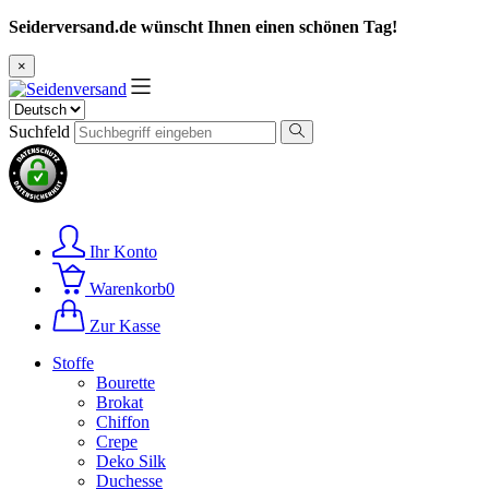
Seiderversand.de wünscht Ihnen einen schönen Tag!
×
Suchfeld
Ihr Konto
Warenkorb
0
Zur Kasse
Stoffe
Bourette
Brokat
Chiffon
Crepe
Deko Silk
Duchesse