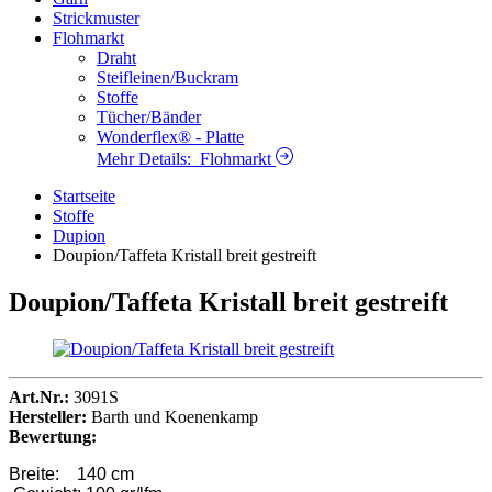
Strickmuster
Flohmarkt
Draht
Steifleinen/Buckram
Stoffe
Tücher/Bänder
Wonderflex® - Platte
Mehr Details:
Flohmarkt
Startseite
Stoffe
Dupion
Doupion/Taffeta Kristall breit gestreift
Doupion/Taffeta Kristall breit gestreift
Art.Nr.:
3091S
Hersteller:
Barth und Koenenkamp
Bewertung:
Breite: 140 cm