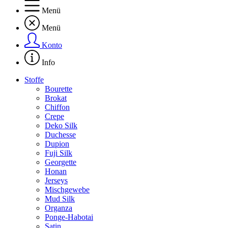
Menü
Menü
Konto
Info
Stoffe
Bourette
Brokat
Chiffon
Crepe
Deko Silk
Duchesse
Dupion
Fuji Silk
Georgette
Honan
Jerseys
Mischgewebe
Mud Silk
Organza
Ponge-Habotai
Satin