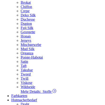
Brokat
Chiffon
Crepe
Deko Silk
Duchesse
Dupion
Fuji Silk
Georgette
Honan
Jerseys
Mischgewebe
Mud Silk
Organza
Ponge-Habotai
Satin
Taft
Takubar
Tweed
Twill
Viskose
Wildseide
Mehr Details:
Stoffe
Farbkarten
Hutmacherbedarf
Draht