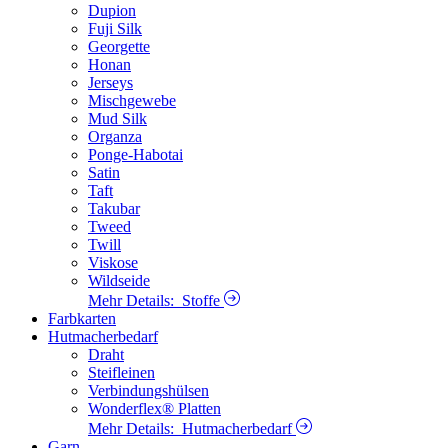
Dupion
Fuji Silk
Georgette
Honan
Jerseys
Mischgewebe
Mud Silk
Organza
Ponge-Habotai
Satin
Taft
Takubar
Tweed
Twill
Viskose
Wildseide
Mehr Details:
Stoffe
Farbkarten
Hutmacherbedarf
Draht
Steifleinen
Verbindungshülsen
Wonderflex® Platten
Mehr Details:
Hutmacherbedarf
Garn