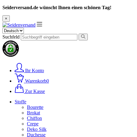
Seiderversand.de wünscht Ihnen einen schönen Tag!
×
Suchfeld
Ihr Konto
Warenkorb
0
Zur Kasse
Stoffe
Bourette
Brokat
Chiffon
Crepe
Deko Silk
Duchesse