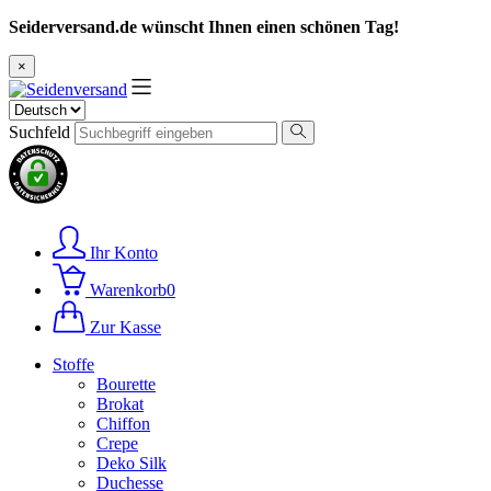
Seiderversand.de wünscht Ihnen einen schönen Tag!
×
Suchfeld
Ihr Konto
Warenkorb
0
Zur Kasse
Stoffe
Bourette
Brokat
Chiffon
Crepe
Deko Silk
Duchesse