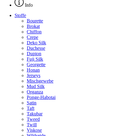
Info
Stoffe
Bourette
Brokat
Chiffon
Crepe
Deko Silk
Duchesse
Dupion
Fuji Silk
Georgette
Honan
Jerseys
Mischgewebe
Mud Silk
Organza
Ponge-Habotai
Satin
Taft
Takubar
Tweed
Twill
Viskose
Wildseide