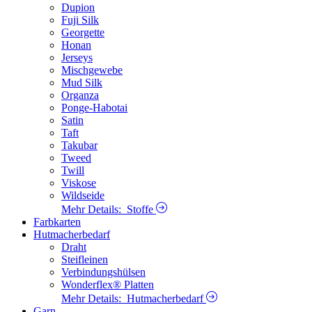
Dupion
Fuji Silk
Georgette
Honan
Jerseys
Mischgewebe
Mud Silk
Organza
Ponge-Habotai
Satin
Taft
Takubar
Tweed
Twill
Viskose
Wildseide
Mehr Details:
Stoffe
Farbkarten
Hutmacherbedarf
Draht
Steifleinen
Verbindungshülsen
Wonderflex® Platten
Mehr Details:
Hutmacherbedarf
Garn