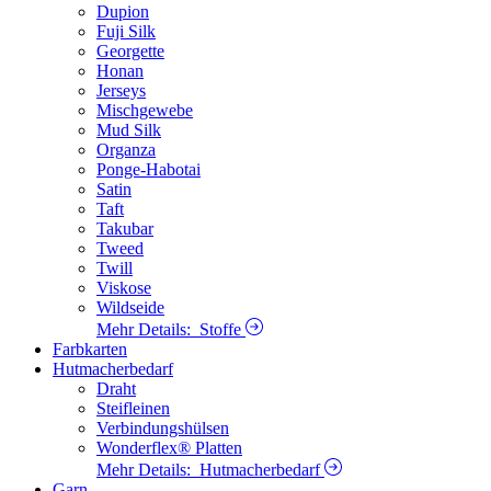
Dupion
Fuji Silk
Georgette
Honan
Jerseys
Mischgewebe
Mud Silk
Organza
Ponge-Habotai
Satin
Taft
Takubar
Tweed
Twill
Viskose
Wildseide
Mehr Details:
Stoffe
Farbkarten
Hutmacherbedarf
Draht
Steifleinen
Verbindungshülsen
Wonderflex® Platten
Mehr Details:
Hutmacherbedarf
Garn