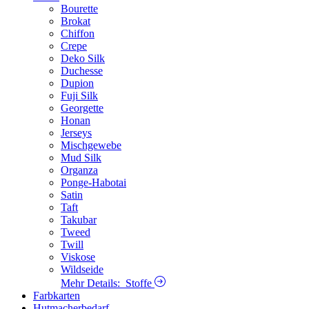
Bourette
Brokat
Chiffon
Crepe
Deko Silk
Duchesse
Dupion
Fuji Silk
Georgette
Honan
Jerseys
Mischgewebe
Mud Silk
Organza
Ponge-Habotai
Satin
Taft
Takubar
Tweed
Twill
Viskose
Wildseide
Mehr Details:
Stoffe
Farbkarten
Hutmacherbedarf