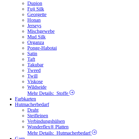
Dupion
Fuji Silk
Georgette
Honan
Jerseys
Mischgewebe
Mud Silk
Organza
Ponge-Habotai
Satin
Taft
Takubar
Tweed
Twill
Viskose
Wildseide
Mehr Details:
Stoffe
Farbkarten
Hutmacherbedarf
Draht
Steifleinen
Verbindungshülsen
Wonderflex® Platten
Mehr Details:
Hutmacherbedarf
Garn