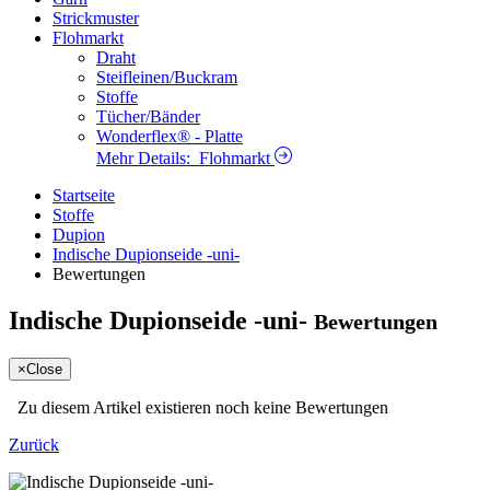
Strickmuster
Flohmarkt
Draht
Steifleinen/Buckram
Stoffe
Tücher/Bänder
Wonderflex® - Platte
Mehr Details:
Flohmarkt
Startseite
Stoffe
Dupion
Indische Dupionseide -uni-
Bewertungen
Indische Dupionseide -uni-
Bewertungen
×
Close
Zu diesem Artikel existieren noch keine Bewertungen
Zurück