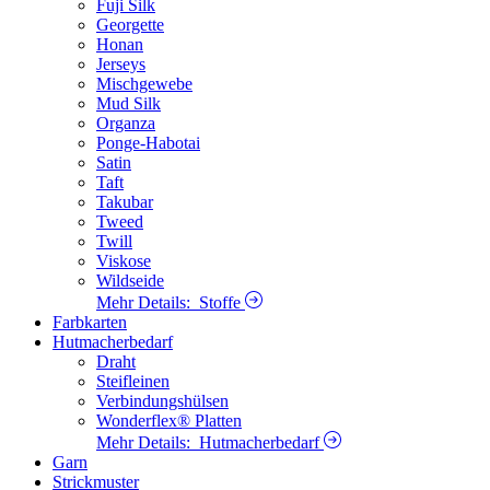
Fuji Silk
Georgette
Honan
Jerseys
Mischgewebe
Mud Silk
Organza
Ponge-Habotai
Satin
Taft
Takubar
Tweed
Twill
Viskose
Wildseide
Mehr Details:
Stoffe
Farbkarten
Hutmacherbedarf
Draht
Steifleinen
Verbindungshülsen
Wonderflex® Platten
Mehr Details:
Hutmacherbedarf
Garn
Strickmuster