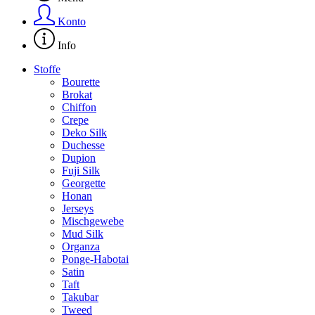
Konto
Info
Stoffe
Bourette
Brokat
Chiffon
Crepe
Deko Silk
Duchesse
Dupion
Fuji Silk
Georgette
Honan
Jerseys
Mischgewebe
Mud Silk
Organza
Ponge-Habotai
Satin
Taft
Takubar
Tweed