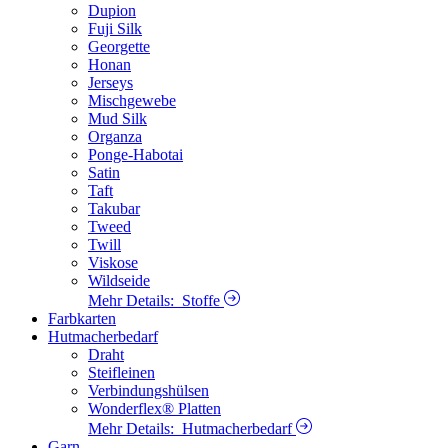
Dupion
Fuji Silk
Georgette
Honan
Jerseys
Mischgewebe
Mud Silk
Organza
Ponge-Habotai
Satin
Taft
Takubar
Tweed
Twill
Viskose
Wildseide
Mehr Details:
Stoffe
Farbkarten
Hutmacherbedarf
Draht
Steifleinen
Verbindungshülsen
Wonderflex® Platten
Mehr Details:
Hutmacherbedarf
Garn