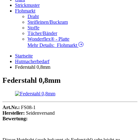
Strickmuster
Flohmarkt
Draht
Steifleinen/Buckram
Stoffe
Tücher/Bänder
Wonderflex® - Platte
Mehr Details:
Flohmarkt
Startseite
Hutmacherbedarf
Federstahl 0,8mm
Federstahl 0,8mm
Art.Nr.:
FS08-1
Hersteller:
Seidenversand
Bewertung:
Dieser Hutdraht (auch bekannt als Federstahl) sehr leicht zu