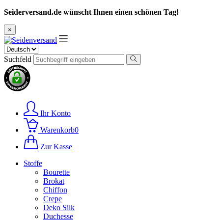
Seiderversand.de wünscht Ihnen einen schönen Tag!
×
Suchfeld
Ihr Konto
Warenkorb
0
Zur Kasse
Stoffe
Bourette
Brokat
Chiffon
Crepe
Deko Silk
Duchesse