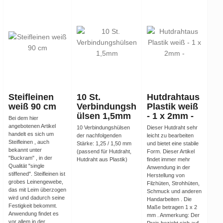
Steifleinen
10 St.
Hutdrahtaus
weiß 90 cm
Verbindungsh
Plastik weiß
ülsen 1,5mm
- 1 x 2mm -
Bei dem hier
angebotenen Artikel
10 Verbindungshülsen
Dieser Hutdraht sehr
handelt es sich um
der nachfolgenden
leicht zu bearbeiten
Steifleinen , auch
Stärke: 1,25 / 1,50 mm
und bietet eine stabile
bekannt unter
(passend für Hutdraht,
Form. Dieser Artikel
"Buckram" , in der
Hutdraht aus Plastik)
findet immer mehr
Qualität "single
Anwendung in der
stiffened". Steifleinen ist
Herstellung von
grobes Leinengewebe,
Filzhüten, Strohhüten,
das mit Leim überzogen
Schmuck und anderen
wird und dadurch seine
Handarbeiten . Die
Festigkeit bekommt.
Maße betragen 1 x 2
Anwendung findet es
mm . Anmerkung: Der
vor allem in der