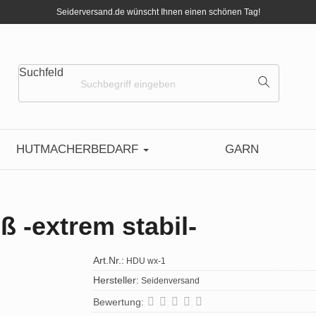
Seiderversand.de wünscht Ihnen einen schönen Tag!
Suchfeld
HUTMACHERBEDARF
GARN
ß -extrem stabil-
Art.Nr.:
HDU wx-1
Hersteller:
Seidenversand
Bewertung: