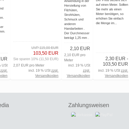
Der Preis bezieht sich
Anwendung in der
,
auf einen Meter. Sollten
Herstellung von
nd
Sie mehr als einen
Filzhüten,
Meter benötigen, so
Strohhüten,
en.
erhöhen Sie einfach
Schmuck und
die Menge im...
anderen
er
Handarbeiten .
8mm.
Der Durchmesser
beträgt 1,25 mm .
UVP 115,00 EUR
2,10 EUR
103,50 EUR
2,10 EUR pro
2,30 EUR -
EUR
Sie sparen 10% (11,50 EUR)
Meter
103,50 EUR
% USt
2,07 EUR pro Meter
incl. 19 % USt
zzgl.
incl. 19 % USt
zzgl.
zzgl.
incl. 19 % USt
zzgl.
osten
Versandkosten
Versandkosten
Versandkosten
edia
Zahlungsweisen