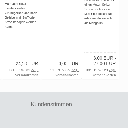
Preis bezieht sich auf
Hutmacherei als
einen Meter. Sollten
verstärkendes
Sie mehr als einen
Grundgerüst, das nach
Meter benötigen, so
Belieben mit Stoff oder
erhöhen Sie einfach
Stroh bezogen werden
die Menge im...
kann....
3,00 EUR -
24,50 EUR
4,00 EUR
27,00 EUR
incl. 19 % USt
zzgl.
incl. 19 % USt
zzgl.
incl. 19 % USt
zzgl.
Versandkosten
Versandkosten
Versandkosten
Kundenstimmen