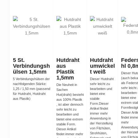
5 St.
Hutdraht
Hutdraht
Feder
Verbindungsh
aus
umwickel
hl 0,
ülsen 1,5mm
Plastik
t weiß
Dieser Hut
1,5mm
(auch beka
5 Verbindungshülsen der
Dieser Hutdraht
als Federst
nachfolgenden Stärke:
sehr leicht zu
Die Neuheit in
sehr leicht
1,25 / 1,50 mm (passend
bearbeiten und
Sachen
bearbeiten
für Hutdraht, Hutdraht
bietet eine
Hut(draht) besteht
bietet eine
aus Plastik)
stabile
aus 100% Plastik
extrem stab
Form.Dieser
, ist aber dennoch
Formfestigk
Artikel findet
sehr leicht zu
Dieser Artik
immer mehr
bearbeiten und
findet imme
Anwendung in
bietet eine extrem
mehr
der Herstellung
stabile Form.
Anwendung
von Filzhüten,
Dieser Artikel
der Herstel
Strohhüten,
findet immer mehr
von Filzhüt