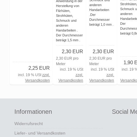
Schmuck und
Anwendung in der
Strohhüten
anderen
Herstellung von
Schmuck u
Handarbeiten
Filzhüten,
anderen
.Der
Strohhüten,
Handarbeit
Durchmesser
Schmuck und
Der
beträgt 1,0 mm .
anderen
Durchmess
Handarbeiten .
beträgt 0,
Der Durchmesser
beträgt 1,5 mm .
2,30 EUR
2,30 EUR
2,30 EUR pro
2,30 EUR pro
1,90 
Meter
Meter
2,25 EUR
incl. 19 % USt
incl. 19 % USt
incl. 19 
incl. 19 % USt
zzgl.
zzgl.
zzgl.
Versandkosten
Versandkosten
Versandkosten
Versandk
Informationen
Social M
Widerrufsrecht
Liefer- und Versandkosten