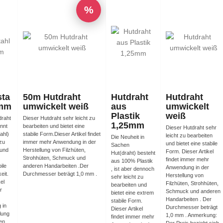
%
sta
50m Hutdraht
Hutdraht
Hutdraht
8mm
umwickelt weiß
aus
umwickelt
Plastik
weiß
draht
Dieser Hutdraht sehr leicht zu
1,25mm
nnt
bearbeiten und bietet eine
Dieser Hutdraht sehr
ahl)
stabile Form.Dieser Artikel findet
leicht zu bearbeiten
Die Neuheit in
 zu
immer mehr Anwendung in der
und bietet eine stabile
Sachen
 und
Herstellung von Filzhüten,
Form. Dieser Artikel
Hut(draht) besteht
Strohhüten, Schmuck und
findet immer mehr
aus 100% Plastik
ile
anderen Handarbeiten .Der
Anwendung in der
, ist aber dennoch
eit.
Durchmesser beträgt 1,0 mm .
Herstellung von
sehr leicht zu
el
Filzhüten, Strohhüten,
bearbeiten und
r
Schmuck und anderen
bietet eine extrem
Handarbeiten . Der
stabile Form.
 in
Durchmesser beträgt
Dieser Artikel
lung
1,0 mm . Anmerkung:
findet immer mehr
en,