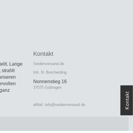
Kontakt
llt.
Lange
Seidenversand.de
strahlt
Inh. N. Borcherding
 unseren
Nonnenstieg 16
ervollen
37075 Göttingen
 ganz
Kontakt
eMail: info@seidenversand.de