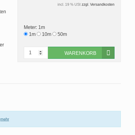
incl. 19 % USt
zzgl. Versandkosten
ten
Meter:
1m
1m
10m
50m
er
WARENKORB
.
mehr