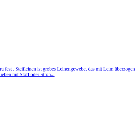
tra fest . Steifleinen ist grobes Leinengewebe, das mit Leim überzogen
eben mit Stoff oder Stroh...