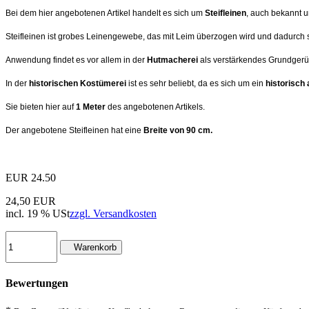
Bei dem hier angebotenen Artikel handelt es sich um
Steifleinen
, auch bekannt 
Steifleinen ist grobes Leinengewebe, das mit Leim überzogen wird und dadurch 
Anwendung findet es vor allem in der
Hutmacherei
als verstärkendes Grundgerüs
In der
historischen Kostümerei
ist es sehr beliebt, da es sich um ein
historisch
Sie bieten hier auf
1 Meter
des angebotenen Artikels.
Der angebotene Steifleinen hat eine
Breite von 90 cm.
EUR
24.50
24,50 EUR
incl. 19 % USt
zzgl. Versandkosten
Warenkorb
Bewertungen