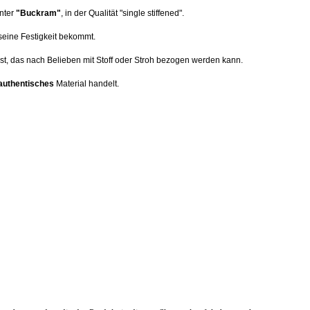
unter
"Buckram"
, in der Qualität "single stiffened".
seine Festigkeit bekommt.
t, das nach Belieben mit Stoff oder Stroh bezogen werden kann.
 authentisches
Material handelt.