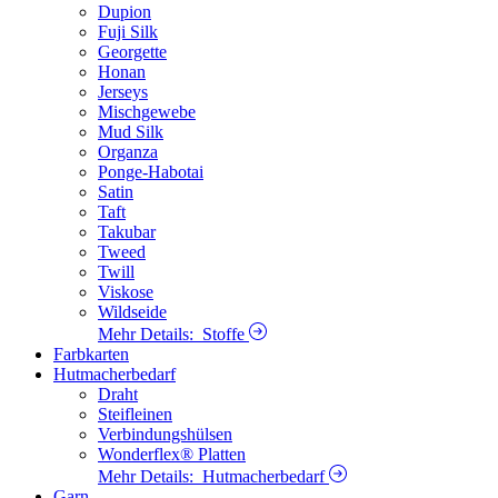
Dupion
Fuji Silk
Georgette
Honan
Jerseys
Mischgewebe
Mud Silk
Organza
Ponge-Habotai
Satin
Taft
Takubar
Tweed
Twill
Viskose
Wildseide
Mehr Details:
Stoffe
Farbkarten
Hutmacherbedarf
Draht
Steifleinen
Verbindungshülsen
Wonderflex® Platten
Mehr Details:
Hutmacherbedarf
Garn