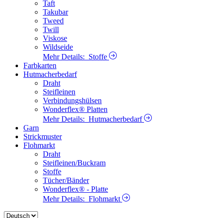
Taft
Takubar
Tweed
Twill
Viskose
Wildseide
Mehr Details:
Stoffe
Farbkarten
Hutmacherbedarf
Draht
Steifleinen
Verbindungshülsen
Wonderflex® Platten
Mehr Details:
Hutmacherbedarf
Garn
Strickmuster
Flohmarkt
Draht
Steifleinen/Buckram
Stoffe
Tücher/Bänder
Wonderflex® - Platte
Mehr Details:
Flohmarkt