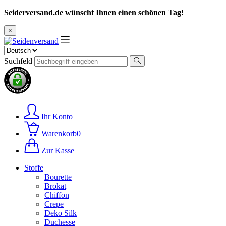
Seiderversand.de wünscht Ihnen einen schönen Tag!
×
Suchfeld
Ihr Konto
Warenkorb
0
Zur Kasse
Stoffe
Bourette
Brokat
Chiffon
Crepe
Deko Silk
Duchesse