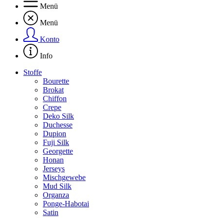
Menü
Menü
Konto
Info
Stoffe
Bourette
Brokat
Chiffon
Crepe
Deko Silk
Duchesse
Dupion
Fuji Silk
Georgette
Honan
Jerseys
Mischgewebe
Mud Silk
Organza
Ponge-Habotai
Satin