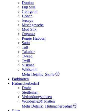
Dupion
Fuji Silk
Georgette
Honan
Jerseys
Mischgewebe
Mud Silk
Organza
Ponge-Habotai
Satin
Taft
Takubar
Tweed
Twill
Viskose
Wildseide
Mehr Details:
Stoffe
Farbkarten
Hutmacherbedarf
Draht
Steifleinen
Verbindungshülsen
Wonderflex® Platten
Mehr Details:
Hutmacherbedarf
Garn